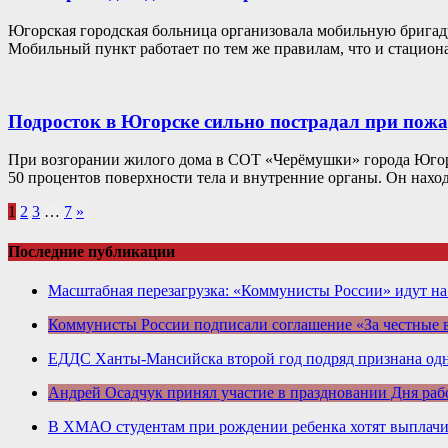
Югорская городская больница организовала мобильную бригаду
Мобильный пункт работает по тем же правилам, что и стацио
Подросток в Югорске сильно пострадал при пожа
При возгорании жилого дома в CОТ «Черёмушки» города Югорс
50 процентов поверхности тела и внутренние органы. Он нахо
1
2
3
…
7
»
Последние публикации
Масштабная перезагрузка: «Коммунисты России» идут н
Коммунисты России подписали соглашение «За честные
ЕДДС Ханты-Мансийска второй год подряд признана одн
Андрей Осадчук принял участие в праздновании Дня раб
В ХМАО студентам при рождении ребенка хотят выплачив