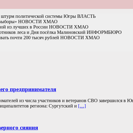
на штурм политической системы Югры
ВЛАСТЬ
 выборы»
НОВОСТИ ХМАО
ной из лучших в России
НОВОСТИ ХМАО
отников леса и Дня посёлка Малиновский
ИНФОРМБЮРО
вать почти 200 тысяч рублей
НОВОСТИ ХМАО
его предпринимателя
мателей из числа участников и ветеранов СВО завершился в Ю
ниципалитетов региона: Сургутский и
[…]
верного сияния