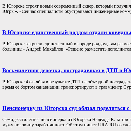
В Югорске строят новый современный сквер, который получил 
Югры». «Сейчас специалисты обустраивают инженерные коммун
В Югорске единственный роддом отдали ковидн
В Югорске закрыли единственный в городе роддом, там разме
больницы» Андрей Михайлов. «Решено разместить дополнитель
Восьмилетняя девочка, пострадавшая в ДТП в Юг
В Югорске 4 октября в результате ДТП на объездной пострадал
время её бортом санавиации транспортируют в травмцентр Сур
Пенсионерку из Югорска суд обязал поделиться
Семидесятилетняя пенсионерка из Югорска Надежда К. за три го
мужу половину заработанного. Об этом пишет URA.RU со сло