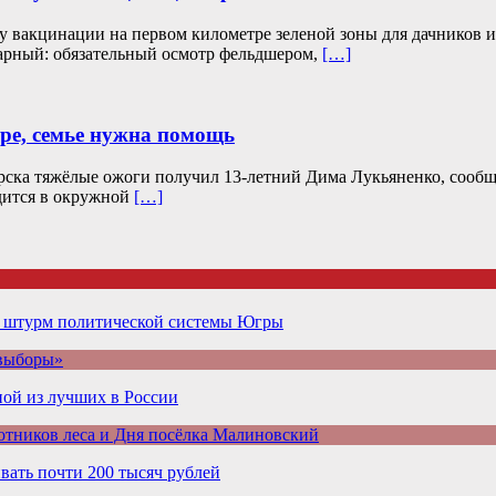
 вакцинации на первом километре зеленой зоны для дачников и 
нарный: обязательный осмотр фельдшером,
[…]
ре, семье нужна помощь
ка тяжёлые ожоги получил 13-летний Дима Лукьяненко, сообщает
дится в окружной
[…]
а штурм политической системы Югры
 выборы»
ой из лучших в России
отников леса и Дня посёлка Малиновский
ать почти 200 тысяч рублей