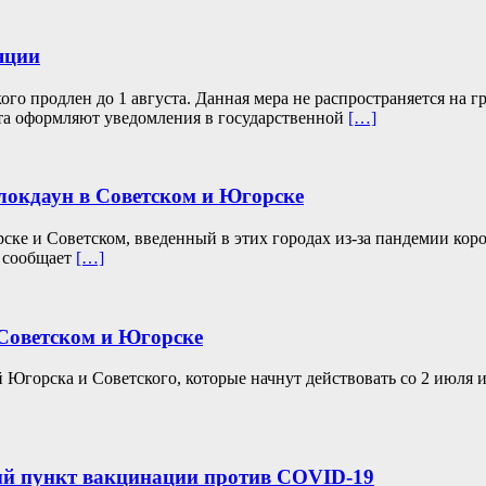
яции
го продлен до 1 августа. Данная мера не распространяется на
та оформляют уведомления в государственной
[…]
 локдаун в Советском и Югорске
ске и Советском, введенный в этих городах из-за пандемии кор
, сообщает
[…]
 Советском и Югорске
 Югорска и Советского, которые начнут действовать со 2 июля 
ый пункт вакцинации против COVID-19