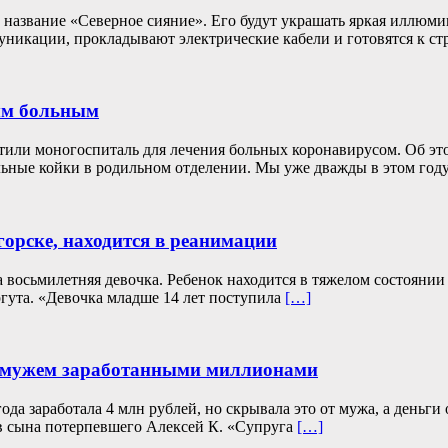
название «Северное сияние». Его будут украшать яркая иллюми
икации, прокладывают электрические кабели и готовятся к ст
ым больным
стили моногоспиталь для лечения больных коронавирусом. Об э
ные койки в родильном отделении. Мы уже дважды в этом году 
орске, находится в реанимации
а восьмилетняя девочка. Ребенок находится в тяжелом состояни
гута. «Девочка младше 14 лет поступила
[…]
 с мужем заработанными миллионами
да заработала 4 млн рублей, но скрывала это от мужа, а деньги
в сына потерпевшего Алексей К. «Супруга
[…]