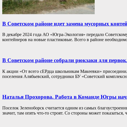
В Советском районе идет замена мусорных конте
В декабре 2024 года АО «Югра-Экология» передало Советскому
контейнеров на новые пластиковые. Всего в районе необходим
В Советском районе собрали рюкзаки для перво
К акции «От всего сЕРдца школьникам Макеевки» присоединил
поселения Алябьевский, сотрудники БУ «Советский комплексн
Наталья Прохорова. Работа в Команде Югры нач
Поселок Зеленоборск считается одним из самых благоустроенн
значит, там опять что-то строят. Со стороны может показаться