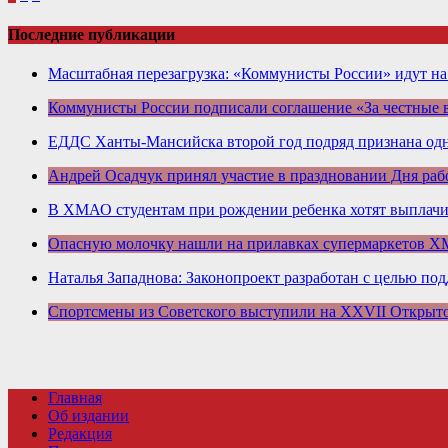
Последние публикации
Масштабная перезагрузка: «Коммунисты России» идут н
Коммунисты России подписали соглашение «За честные
ЕДДС Ханты-Мансийска второй год подряд признана одн
Андрей Осадчук принял участие в праздновании Дня раб
В ХМАО студентам при рождении ребенка хотят выплачив
Опасную молочку нашли на прилавках супермаркетов 
Наталья Западнова: Законопроект разработан с целью по
Спортсмены из Советского выступили на XXVII Открыт
Главная
Об издании
Редакция