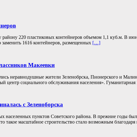
йнеров
 району 220 пластиковых контейнеров объемом 1,1 куб.м. В ию
о заменить 1616 контейнеров, размещенных
[…]
классников Макеевки
ись неравнодушные жители Зеленобрска, Пионерского и Малинов
ый центр социального обслуживания населения». Гуманитарная
иналась с Зеленоборска
ых населенных пунктов Советского района. В прежние годы была
, что такое масштабное строительство стало возможным благодаря