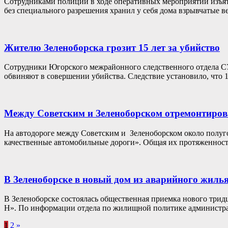
Сотрудниками полиции в ходе оперативных мероприятий изъят
без специального разрешения хранил у себя дома взрывчатые 
Жителю Зеленоборска грозит 15 лет за убийство
Сотрудники Югорского межрайонного следственного отдела С
обвиняют в совершении убийства. Следствие установило, что 1
Между Советским и Зеленоборском отремонтиров
На автодороге между Советским и Зеленоборском около полуго
качественные автомобильные дороги». Общая их протяженност
В Зеленоборске в новый дом из аварийного жилья
В Зеленоборске состоялась общественная приемка нового три
Н». По информации отдела по жилищной политике администра
1
2
»