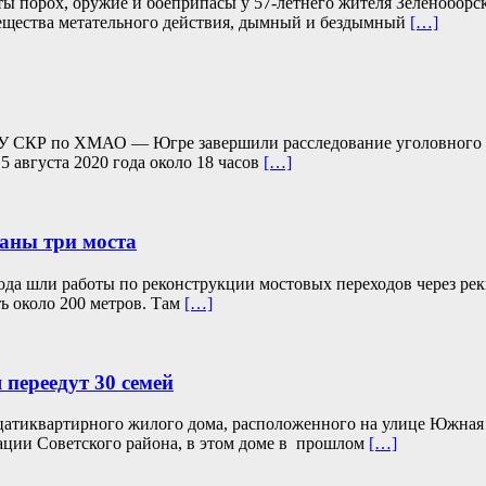
ы порох, оружие и боеприпасы у 57-летнего жителя Зеленобор
вещества метательного действия, дымный и бездымный
[…]
У СКР по ХМАО — Югре завершили расследование уголовного де
5 августа 2020 года около 18 часов
[…]
аны три моста
да шли работы по реконструкции мостовых переходов через рек
ь около 200 метров. Там
[…]
 переедут 30 семей
дцатиквартирного жилого дома, расположенного на улице Южная 
ции Советского района, в этом доме в прошлом
[…]