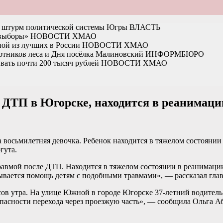
на штурм политической системы Югры
ВЛАСТЬ
 выборы»
НОВОСТИ ХМАО
ной из лучших в России
НОВОСТИ ХМАО
отников леса и Дня посёлка Малиновский
ИНФОРМБЮРО
вать почти 200 тысяч рублей
НОВОСТИ ХМАО
 ДТП в Югорске, находится в реанимаци
а восьмилетняя девочка. Ребенок находится в тяжелом состояни
гута.
равмой после ДТП. Находится в тяжелом состоянии в реанимаци
зывается помощь детям с подобными травмами», — рассказал гл
сов утра. На улице Южной в городе Югорске 37-летний водител
зопасности перехода через проезжую часть», — сообщила Ольга