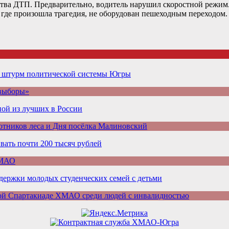
тва ДТП. Предварительно, водитель нарушил скоростной режим.
 где произошла трагедия, не оборудован пешеходным переходом.
а штурм политической системы Югры
 выборы»
ой из лучших в России
отников леса и Дня посёлка Малиновский
ать почти 200 тысяч рублей
ХМАО
ддержки молодых студенческих семей с детьми
ой Спартакиаде ХМАО среди людей с инвалидностью