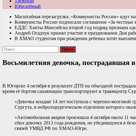
Таежный
Юбилейный
Масштабная перезагрузка: «Коммунисты России» идут 
Коммунисты России подписали соглашение «За честные
ЕДДС Ханты-Мансийска второй год подряд признана од
Андрей Осадчук принял участие в праздновании Дня раб
В ХМАО студентам при рождении ребенка хотят выплачи
Найти:
Восьмилетняя девочка, пострадавшая в
В Югорске 4 октября в результате ДТП на объездной пострадал
время её бортом санавиации транспортируют в травмцентр Сур
«Девочка младше 14 лет поступила с черепно-мозговой т
Сургута, в нейрохирургическом отделении которого ока
«Автомобильная авария произошла 4 октября около 11 ча
сбил девочку 2013 года рождения, не убедившуюся в бе
связей УМВД РФ по ХМАО-Югре.