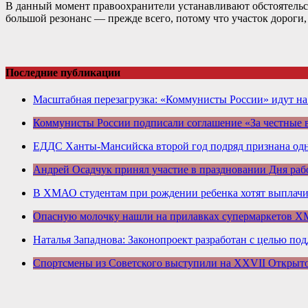
В данный момент правоохранители устанавливают обстоятельс
большой резонанс — прежде всего, потому что участок дороги,
Последние публикации
Масштабная перезагрузка: «Коммунисты России» идут н
Коммунисты России подписали соглашение «За честные
ЕДДС Ханты-Мансийска второй год подряд признана одн
Андрей Осадчук принял участие в праздновании Дня раб
В ХМАО студентам при рождении ребенка хотят выплачив
Опасную молочку нашли на прилавках супермаркетов 
Наталья Западнова: Законопроект разработан с целью по
Спортсмены из Советского выступили на XXVII Открыт