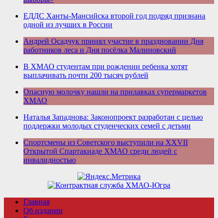
ЕДДС Ханты-Мансийска второй год подряд признана
одной из лучших в России
Андрей Осадчук принял участие в праздновании Дня
работников леса и Дня посёлка Малиновский
В ХМАО студентам при рождении ребенка хотят
выплачивать почти 200 тысяч рублей
Опасную молочку нашли на прилавках супермаркетов
ХМАО
Наталья Западнова: Законопроект разработан с целью
поддержки молодых студенческих семей с детьми
Спортсмены из Советского выступили на XXVII
Открытой Спартакиаде ХМАО среди людей с
инвалидностью
Главная
Об издании