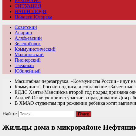
РЕЗОНАНС
СИТУАЦИЯ
НАШИ ЛЮДИ
Новости Югорска
Советский
Агириш
Алябьевский
Зеленоборск
Коммунистический
Малиновский
Пионерский
Таежный
Юбилейный
Масштабная перезагрузка: «Коммунисты России» идут 
Коммунисты России подписали соглашение «За честные
ЕДДС Ханты-Мансийска второй год подряд признана од
Андрей Осадчук принял участие в праздновании Дня раб
В ХМАО студентам при рождении ребенка хотят выплачи
Найти:
Жильцы дома в микрорайоне Нефтяник т