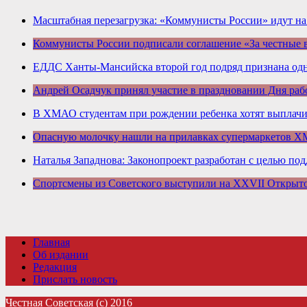
Масштабная перезагрузка: «Коммунисты России» идут н
Коммунисты России подписали соглашение «За честные
ЕДДС Ханты-Мансийска второй год подряд признана одн
Андрей Осадчук принял участие в праздновании Дня раб
В ХМАО студентам при рождении ребенка хотят выплачив
Опасную молочку нашли на прилавках супермаркетов 
Наталья Западнова: Законопроект разработан с целью по
Спортсмены из Советского выступили на XXVII Открыт
Главная
Об издании
Редакция
Прислать новость
Честная Советская (с) 2016