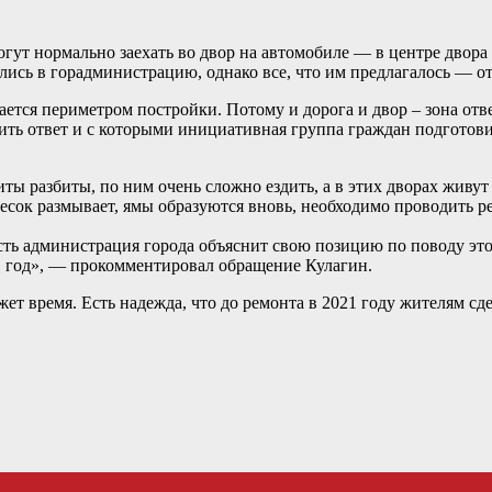
огут нормально заехать во двор на автомобиле — в центре двора
ись в горадминистрацию, однако все, что им предлагалось — о
ется периметром постройки. Потому и дорога и двор – зона отв
учить ответ и с которыми инициативная группа граждан подгото
ты разбиты, по ним очень сложно ездить, а в этих дворах живут
песок размывает, ямы образуются вновь, необходимо проводить 
сть администрация города объяснит свою позицию по поводу эт
21 год», — прокомментировал обращение Кулагин.
ет время. Есть надежда, что до ремонта в 2021 году жителям с