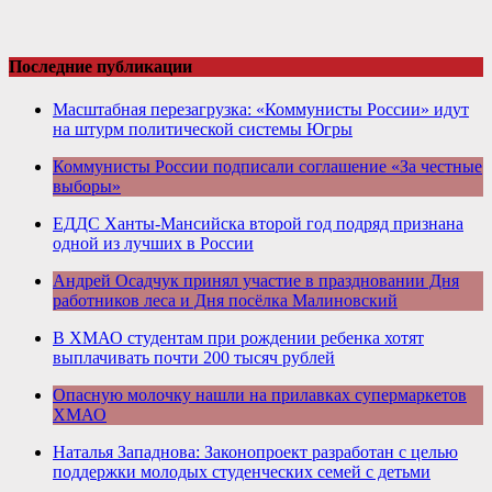
Последние публикации
Масштабная перезагрузка: «Коммунисты России» идут
на штурм политической системы Югры
Коммунисты России подписали соглашение «За честные
выборы»
ЕДДС Ханты-Мансийска второй год подряд признана
одной из лучших в России
Андрей Осадчук принял участие в праздновании Дня
работников леса и Дня посёлка Малиновский
В ХМАО студентам при рождении ребенка хотят
выплачивать почти 200 тысяч рублей
Опасную молочку нашли на прилавках супермаркетов
ХМАО
Наталья Западнова: Законопроект разработан с целью
поддержки молодых студенческих семей с детьми