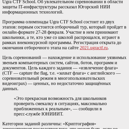
Ugra CTF School. Об увлекательном соревновании в области
защиты IT-инфраструктуры рассказал Югорский НИИ
информационных технологий.
Программа олимпиады Ugra CTF School состоит из двух
этапов: первым состоится отборочный тур, который пройдет в
онлайн-формате 27-28 февраля. Участие в нем принимают
школьники, а те, кто уже со школой распрощался, играют в
рамках внеконкурсной программы. Регистрация открыта до
окончания отборочного этапа на сайте
2021.ugractf.ru
.
Цель соревнований — нахождение и использование уязвимых
звеньев компьютерных систем, сайтов, ботов, программ и
документов. Цель каждого задания — «извлечение флага»
(CTF — capture the flag, т.е. «захват флага» с английского —
соревновательный режим в многопользовательских
видеоиграх) — ценных, но недостаточно защищённых
данных.
«Это прекрасная возможность для школьников
проверить смекалку в ситуациях, максимально
приближенных к реальным», — сообщили в
пресс-службе ЮНИИИТ.
Категории заданий различны: «Криптография»
демонстрирует последствия того, что может быть, если не