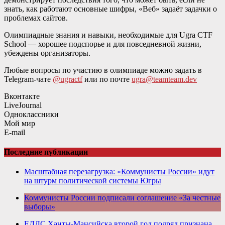
знать, как работают основные шифры, «Веб» задаёт задачки о
проблемах сайтов.
Олимпиадные знания и навыки, необходимые для Ugra CTF
School — хорошее подспорье и для повседневной жизни,
убеждены организаторы.
Любые вопросы по участию в олимпиаде можно задать в
Telegram-чате
@ugractf
или по почте
ugra@teamteam.dev
Вконтакте
LiveJournal
Одноклассники
Мой мир
E-mail
Последние публикации
Масштабная перезагрузка: «Коммунисты России» идут
на штурм политической системы Югры
Коммунисты России подписали соглашение «За честные
выборы»
ЕДДС Ханты-Мансийска второй год подряд признана