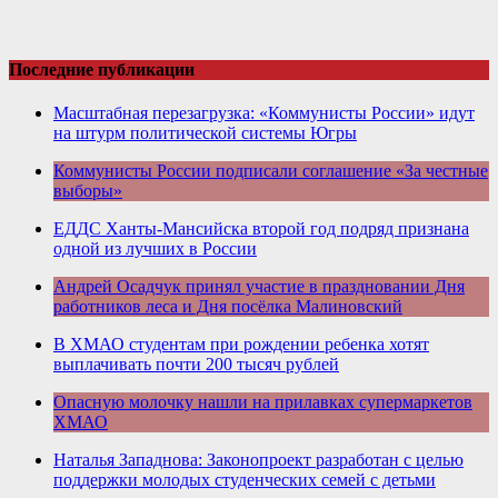
Последние публикации
Масштабная перезагрузка: «Коммунисты России» идут
на штурм политической системы Югры
Коммунисты России подписали соглашение «За честные
выборы»
ЕДДС Ханты-Мансийска второй год подряд признана
одной из лучших в России
Андрей Осадчук принял участие в праздновании Дня
работников леса и Дня посёлка Малиновский
В ХМАО студентам при рождении ребенка хотят
выплачивать почти 200 тысяч рублей
Опасную молочку нашли на прилавках супермаркетов
ХМАО
Наталья Западнова: Законопроект разработан с целью
поддержки молодых студенческих семей с детьми