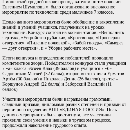
Пионерской средней школе преподавателем по технологии
Евгением Шумиловым, было организовано внеклассное
мероприятие по технологии среди мальчиков 7 классов.
Целью данного мероприятия было обобщение и закрепление
знаний и умений учащихся, полученных на уроках
технологии. Конкурс состоял из восьми этапов: «Выполнить
чертеж», «Устройство рубанка», «Кроссворд», «Просверли
отверстие», «Пиление ножовкой», «Забей гвоздь», «Саморез
— друг отвертки», и « Уборка рабочего места».
Итоги конкурса и определение победителей проводило
компетентное жюри. Победителями конкурса стали учащийся
7 «а» класса Эбзеев Влад (39 баллов) и учащийся 7 «б»
Садовников Матвей (32 балла), второе место заняли Ерматов
Артём (30 баллов) и Николаев Денис (26 баллов), третье –
Коршунов Андрей (22 балла) и Заборский Василий (11
баллов).
Участники мероприятия были награждены грамотами,
сладкими призами, дипломами разных степеней и призами от
первичного отделения ВПП «ЕДИНАЯ РОССИЯ». Цель
данного мероприятия была достигнута, все участники
проявили свои умения и навыки в трудовом процессе,
продолжили накопление трудового опыта.