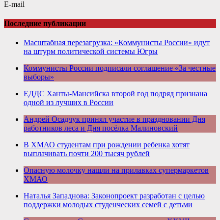
E-mail
Последние публикации
Масштабная перезагрузка: «Коммунисты России» идут
на штурм политической системы Югры
Коммунисты России подписали соглашение «За честные
выборы»
ЕДДС Ханты-Мансийска второй год подряд признана
одной из лучших в России
Андрей Осадчук принял участие в праздновании Дня
работников леса и Дня посёлка Малиновский
В ХМАО студентам при рождении ребенка хотят
выплачивать почти 200 тысяч рублей
Опасную молочку нашли на прилавках супермаркетов
ХМАО
Наталья Западнова: Законопроект разработан с целью
поддержки молодых студенческих семей с детьми