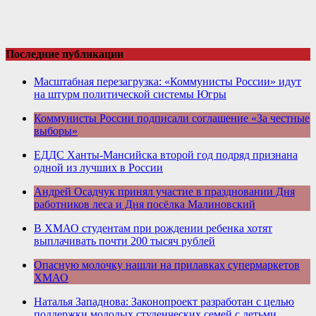
Последние публикации
Масштабная перезагрузка: «Коммунисты России» идут
на штурм политической системы Югры
Коммунисты России подписали соглашение «За честные
выборы»
ЕДДС Ханты-Мансийска второй год подряд признана
одной из лучших в России
Андрей Осадчук принял участие в праздновании Дня
работников леса и Дня посёлка Малиновский
В ХМАО студентам при рождении ребенка хотят
выплачивать почти 200 тысяч рублей
Опасную молочку нашли на прилавках супермаркетов
ХМАО
Наталья Западнова: Законопроект разработан с целью
поддержки молодых студенческих семей с детьми