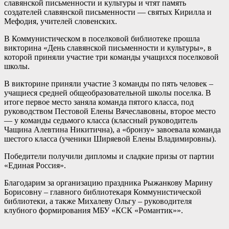
славянской письменности и культуры и чтят память
создателей славянской письменности — святых Кирилла и
Мефодия, учителей словенских.
В Коммунистическом в поселковой библиотеке прошла
викторина «День славянской письменности и культуры», в
которой приняли участие три команды учащихся поселковой
школы.
В викторине приняли участие 3 команды по пять человек –
учащиеся средней общеобразовательной школы поселка. В
итоге первое место заняла команда пятого класса, под
руководством Пестовой Елены Вячеславовны, второе место
— у команды седьмого класса (классный руководитель
Чащина Алевтина Никитична), а «бронзу» завоевала команда
шестого класса (ученики Ширяевой Елены Владимировны).
Победители получили дипломы и сладкие призы от партии
«Единая Россия».
Благодарим за организацию праздника Рыжанкову Марину
Борисовну – главного библиотекаря Коммунистической
библиотеки, а также Михалеву Ольгу – руководителя
клубного формирования МБУ «КСК «Романтик»».