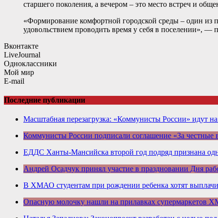
старшего поколения, а вечером – это место встреч и общ
«Формирование комфортной городской среды – один из п
удовольствием проводить время у себя в поселении», —
Вконтакте
LiveJournal
Одноклассники
Мой мир
E-mail
Последние публикации
Масштабная перезагрузка: «Коммунисты России» идут н
Коммунисты России подписали соглашение «За честные
ЕДДС Ханты-Мансийска второй год подряд признана одн
Андрей Осадчук принял участие в праздновании Дня раб
В ХМАО студентам при рождении ребенка хотят выплачив
Опасную молочку нашли на прилавках супермаркетов 