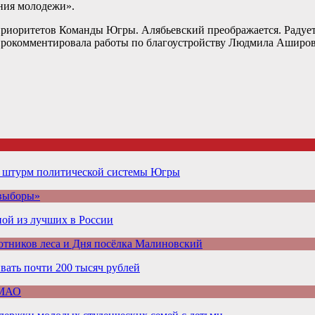
ения молодежи».
риоритетов Команды Югры. Алябьевский преображается. Радует, 
 прокомментировала работы по благоустройству Людмила Аширов
а штурм политической системы Югры
 выборы»
ой из лучших в России
отников леса и Дня посёлка Малиновский
ать почти 200 тысяч рублей
ХМАО