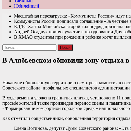
Таежный
Юбилейный
Масштабная перезагрузка: «Коммунисты России» идут 
Коммунисты России подписали соглашение «За честные
ЕДДС Ханты-Мансийска второй год подряд признана од
Андрей Осадчук принял участие в праздновании Дня раб
В ХМАО студентам при рождении ребенка хотят выплачи
Найти:
В Алябьевском обновили зону отдыха в
Накануне обновленную территорию осмотрела комиссия в сост
Советского района, профильных специалистов администрации 
В ходе ремонта уложена гранитная плитка, установлено 11 но
просьбе жителей также произведен перенос сцены и памятника
«Формирование комфортной городской среды» национального пр
Как отметили общественники, обновленная территория отдыха
Елена Вотинова, депутат Думы Советского района: «Эта т