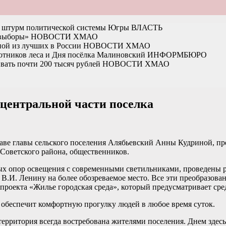
на штурм политической системы Югры
ВЛАСТЬ
 выборы»
НОВОСТИ ХМАО
ной из лучших в России
НОВОСТИ ХМАО
отников леса и Дня посёлка Малиновский
ИНФОРМБЮРО
вать почти 200 тысяч рублей
НОВОСТИ ХМАО
 центральной части поселка
аве главы сельского поселения Алябьевский Анны Кудриной, пр
Советского района, общественников.
вых опор освещения с современными светильниками, проведены р
 В.И. Ленину на более обозреваемое место. Все эти преобразов
оекта «Жилье городская среда», который предусматривает сред
 обеспечит комфортную прогулку людей в любое время суток.
ерритория всегда востребована жителями поселения. Днем здесь