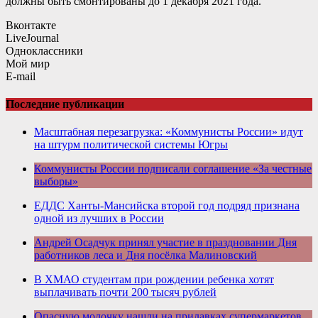
должны быть смонтированы до 1 декабря 2021 года.
Вконтакте
LiveJournal
Одноклассники
Мой мир
E-mail
Последние публикации
Масштабная перезагрузка: «Коммунисты России» идут
на штурм политической системы Югры
Коммунисты России подписали соглашение «За честные
выборы»
ЕДДС Ханты-Мансийска второй год подряд признана
одной из лучших в России
Андрей Осадчук принял участие в праздновании Дня
работников леса и Дня посёлка Малиновский
В ХМАО студентам при рождении ребенка хотят
выплачивать почти 200 тысяч рублей
Опасную молочку нашли на прилавках супермаркетов