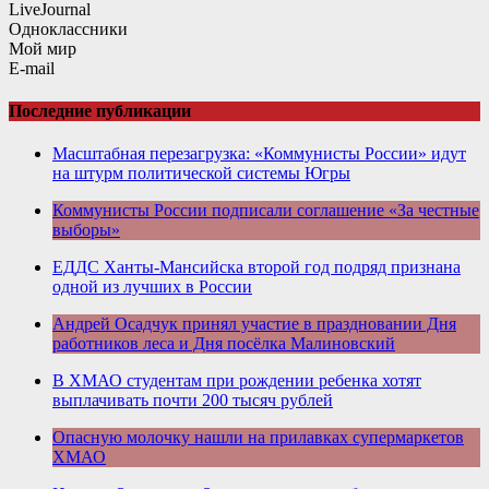
LiveJournal
Одноклассники
Мой мир
E-mail
Последние публикации
Масштабная перезагрузка: «Коммунисты России» идут
на штурм политической системы Югры
Коммунисты России подписали соглашение «За честные
выборы»
ЕДДС Ханты-Мансийска второй год подряд признана
одной из лучших в России
Андрей Осадчук принял участие в праздновании Дня
работников леса и Дня посёлка Малиновский
В ХМАО студентам при рождении ребенка хотят
выплачивать почти 200 тысяч рублей
Опасную молочку нашли на прилавках супермаркетов
ХМАО