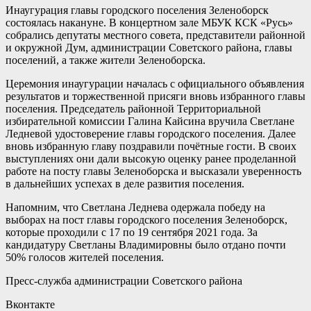
Инаугурация главы городского поселения Зеленоборск
состоялась накануне. В концертном зале МБУК КСК «Русь»
собрались депутаты местного совета, представители районной
и окружной Дум, администрации Советского района, главы
поселений, а также жители Зеленоборска.
Церемония инаугурации началась с официального объявления
результатов и торжественной присяги вновь избранного главы
поселения. Председатель районной Территориальной
избирательной комиссии Галина Кайсина вручила Светлане
Ледневой удостоверение главы городского поселения. Далее
вновь избранную главу поздравили почётные гости. В своих
выступлениях они дали высокую оценку ранее проделанной
работе на посту главы Зеленоборска и высказали уверенность
в дальнейших успехах в деле развития поселения.
Напомним, что Светлана Леднева одержала победу на
выборах на пост главы городского поселения Зеленоборск,
которые проходили с 17 по 19 сентября 2021 года. За
кандидатуру Светланы Владимировны было отдано почти
50% голосов жителей поселения.
Пресс-служба администрации Советского района
Вконтакте