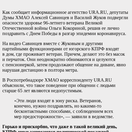
Как сообщает информационное агентство URA.RU, депутаты
Думы ХМАО Алексей Савинцев и Василий Жуков подвергли
опасности здоровье 96-летнего ветерана Великой
Отечественной войны Ольги Кокориной, решив ее лично
поздравить с Днем Победы в разгар эпидемии коронавируса.
На видео Савинцев вместе с Жуковым и другими
партийными функционерами от югорского КПРФ входят
в дом, где проживает ветеран. Причем, делают это без масок
и перчаток. Они неоднократно обнимаются и целуются
с пенсионеркой, затем продолжают общение на диване, явно
нарушая дистанцию в полтора метра.
В Роспотребнадзоре ХМАО корреспонденту URA.RU
объяснили, что такое поведение при общении с людьми
старше 65 лет являются недопустимым.
«Эти люди входят в зону риска. Ветеранов,
конечно, нужно поздравлять, но какими-то
бесконтактными способами, с соблюдением всех
мер предосторожности», — заявили в ведомстве.
Горько и прискорбно, что даже в такой великий день,
КПРФ-ники занимаются политической показухой.