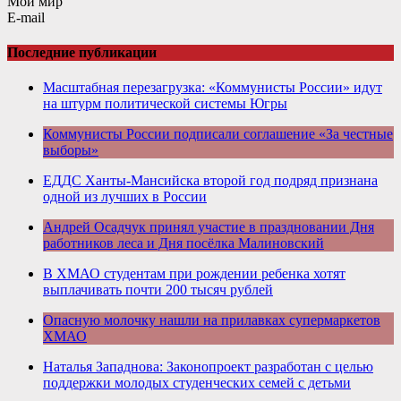
Мой мир
E-mail
Последние публикации
Масштабная перезагрузка: «Коммунисты России» идут
на штурм политической системы Югры
Коммунисты России подписали соглашение «За честные
выборы»
ЕДДС Ханты-Мансийска второй год подряд признана
одной из лучших в России
Андрей Осадчук принял участие в праздновании Дня
работников леса и Дня посёлка Малиновский
В ХМАО студентам при рождении ребенка хотят
выплачивать почти 200 тысяч рублей
Опасную молочку нашли на прилавках супермаркетов
ХМАО
Наталья Западнова: Законопроект разработан с целью
поддержки молодых студенческих семей с детьми