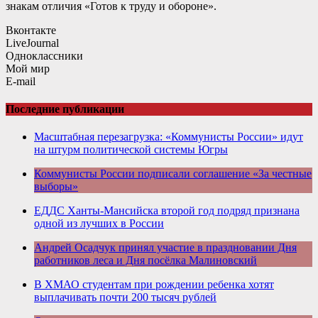
знакам отличия «Готов к труду и обороне».
Вконтакте
LiveJournal
Одноклассники
Мой мир
E-mail
Последние публикации
Масштабная перезагрузка: «Коммунисты России» идут
на штурм политической системы Югры
Коммунисты России подписали соглашение «За честные
выборы»
ЕДДС Ханты-Мансийска второй год подряд признана
одной из лучших в России
Андрей Осадчук принял участие в праздновании Дня
работников леса и Дня посёлка Малиновский
В ХМАО студентам при рождении ребенка хотят
выплачивать почти 200 тысяч рублей