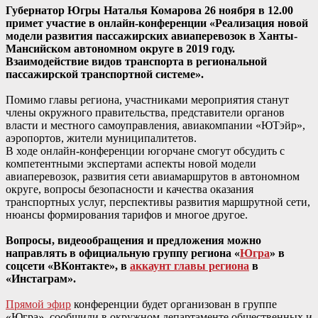
Губернатор Югры Наталья Комарова 26 ноября в 12.00
примет участие в онлайн-конференции «Реализация новой
модели развития пассажирских авиаперевозок в Ханты-
Мансийском автономном округе в 2019 году.
Взаимодействие видов транспорта в региональной
пассажирской транспортной системе».
Помимо главы региона, участниками мероприятия станут
члены окружного правительства, представители органов
власти и местного самоу
правления, авиакомпании «ЮТэйр»,
аэропортов, жители муниципалитетов.
В ходе онлайн-конференции югорчане смогут обсудить с
компетентными экспертами аспекты новой модели
авиаперевозок, развития сети авиамаршрутов в автономном
округе, вопросы безопасности и качества оказания
транспортных услуг, перспективы развития маршрутной сети,
нюансы формирования тарифов и многое другое.
Вопросы, видеообращения и предложения можно
направлять в официальную группу региона «
Югра
» в
соцсети «ВКонтакте», в
аккаунт главы региона
в
«Инстаграм».
Прямой эфир
конференции будет организован в группе
«Югра», сообщили в окружном департаменте общественных и