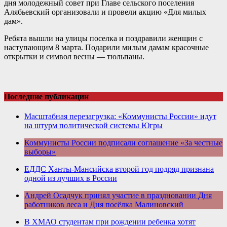
дня молодежный совет при Главе сельского поселения
Алябьевский организовали и провели акцию «Для милых
дам».
Ребята вышли на улицы поселка и поздравили женщин с
наступающим 8 марта. Подарили милым дамам красочные
открытки и символ весны — тюльпаны.
Последние публикации
Масштабная перезагрузка: «Коммунисты России» идут
на штурм политической системы Югры
Коммунисты России подписали соглашение «За честные
выборы»
ЕДДС Ханты-Мансийска второй год подряд признана
одной из лучших в России
Андрей Осадчук принял участие в праздновании Дня
работников леса и Дня посёлка Малиновский
В ХМАО студентам при рождении ребенка хотят