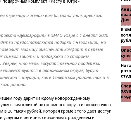
 подарочный комплект «Расту в Югре».
Андр
праз
ем первенца и желаю вам благополучия, крепкого
Дня
В Х
проекта «Демография» в ХМАО-Югре с 1 января 2020
хотя
руб
 детей предоставляются подарки с небольшой, но
 позволит малышу обеспечить комфорт в первые
Опас
суп
ак символ заботы и поддержки со стороны
 Уверен, что меры государственной поддержки
Ната
вершенствуются в автономном округе, будут
раз
студ
ческой ситуации, как в Советском районе, так и в
ского района.
Спор
XXVI
люд
пившем году дарит каждому новорожденному
тулку с символикой автономного округа и вложенную в
 в 20 тысяч рублей, которая кроме этого дает доступ
и услугам в регионе, связанным с рождением и