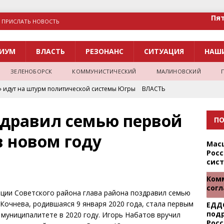
Пят
ПРИСЛАТЬ НОВОСТЬ
ИУМ
ВЛАСТЬ
РЕЗОНАНС
СИТУАЦИЯ
НАШ
ЗЕЛЕНОБОРСК
КОММУНИСТИЧЕСКИЙ
МАЛИНОВСКИЙ
» идут на штурм политической системы Югры
ВЛАСТЬ
 честные выборы»
НОВОСТИ ХМАО
здравил семью первой
ПО
ана одной из лучших в России
НОВОСТИ ХМАО
 новом году
 Дня работников леса и Дня посёлка Малиновский
Мас
Росс
сис
выплачивать почти 200 тысяч рублей
НОВОСТИ ХМАО
Ком
сог
ации Советского района глава района поздравил
семью
Кочнева, родившаяся 9 января 2020 года, стала первым
ЕДД
подр
униципалитете в 2020 году. Игорь Набатов вручил
Рос