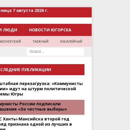
ница 7 августа 2026 г.
И ЛЮДИ
НОВОСТИ ЮГОРСКА
ПИОНЕРСКИЙ
ТАЕЖНЫЙ
ЮБИЛЕЙНЫЙ
СЛЕДНИЕ ПУБЛИКАЦИИ
штабная перезагрузка: «Коммунисты
ии» идут на штурм политической
темы Югры
мунисты России подписали
лашение «За честные выборы»
С Ханты-Мансийска второй год
яд признана одной из лучших в
сии