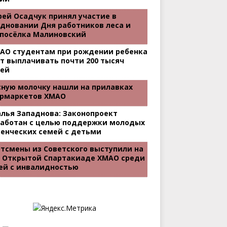
ей Осадчук принял участие в
дновании Дня работников леса и
 посёлка Малиновский
МАО студентам при рождении ребенка
т выплачивать почти 200 тысяч
лей
ную молочку нашли на прилавках
ермаркетов ХМАО
лья Западнова: Законопроект
работан с целью поддержки молодых
енческих семей с детьми
тсмены из Советского выступили на
I Открытой Спартакиаде ХМАО среди
ей с инвалидностью