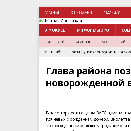
ГЛАВНАЯ
ОБ ИЗДАНИИ
РЕДАКЦИЯ
В ФОКУСЕ
ИНФОРМБЮРО
СОЦ
СОВЕТСКИЙ
АГИРИШ
АЛЯБЬЕВСКИЙ
Масштабная перезагрузка: «Коммунисты России
Коммунисты России подписали соглашение «За
Глава района по
ЕДДС Ханты-Мансийска второй год подряд призн
новорожденной в
Андрей Осадчук принял участие в праздновании
ИНФОРМБЮРО
В ХМАО студентам при рождении ребенка хотят 
В зале торжеств отдела ЗАГС администр
Кочневых с рождением дочери. Виолетта 
новорожденным малышом, родившимся в м