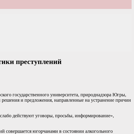
тики преступлений
ского государственного университета, природнадзора Югры,
и решения и предложения, направленные на устранение причин
 слабо действуют уговоры, просьбы, информирование»,
ий совершается югорчанами в состоянии алкогольного