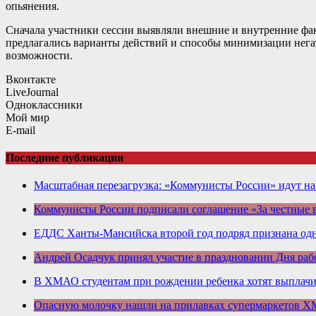
опьянения.
Сначала участники сессии выявляли внешние и внутренние фак
предлагались варианты действий и способы минимизации нег
возможности.
Вконтакте
LiveJournal
Одноклассники
Мой мир
E-mail
Последние публикации
Масштабная перезагрузка: «Коммунисты России» идут н
Коммунисты России подписали соглашение «За честные
ЕДДС Ханты-Мансийска второй год подряд признана одн
Андрей Осадчук принял участие в праздновании Дня раб
В ХМАО студентам при рождении ребенка хотят выплачив
Опасную молочку нашли на прилавках супермаркетов 