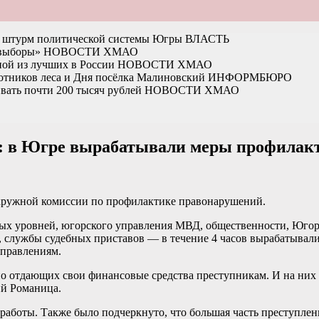
на штурм политической системы Югры
ВЛАСТЬ
 выборы»
НОВОСТИ ХМАО
ной из лучших в России
НОВОСТИ ХМАО
отников леса и Дня посёлка Малиновский
ИНФОРМБЮРО
вать почти 200 тысяч рублей
НОВОСТИ ХМАО
е: в Югре вырабатывали меры профилак
окружной комиссии по профилактике правонарушений.
ных уровней, югорского управления МВД, общественности, Югор
, службы судебных приставов — в течение 4 часов вырабатывал
аправлениям.
но отдающих свои финансовые средства преступникам. И на них
й Романица.
аботы. Также было подчеркнуто, что большая часть преступлен