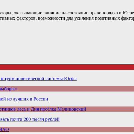
торы, оказывающие влияние на состояние правопорядка в Югре,
ативных факторов, возможности для усиления позитивных факт
а штурм политической системы Югры
 выборы»
ой из лучших в России
отников леса и Дня посёлка Малиновский
ать почти 200 тысяч рублей
ХМАО