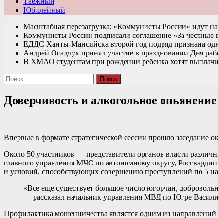
Таежный
Юбилейный
Масштабная перезагрузка: «Коммунисты России» идут 
Коммунисты России подписали соглашение «За честные
ЕДДС Ханты-Мансийска второй год подряд признана од
Андрей Осадчук принял участие в праздновании Дня раб
В ХМАО студентам при рождении ребенка хотят выплачи
Найти:
Доверчивость и алкогольное опьянени
Впервые в формате стратегической сессии прошло заседание 
Около 50 участников — представители органов власти различ
главного управления МЧС по автономному округу, Росгвардии
и условий, способствующих совершению преступлений по 5 н
«Все еще существует большое число югорчан, доброволь
— рассказал начальник управления МВД по Югре Васили
Профилактика мошенничества является одним из направлений р